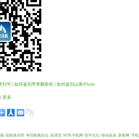
序列号
|
如何鉴别苹果翻新机
|
如何鉴别山寨iPhone
|
更多...
城
花粉俱乐部
奇珀电视论坛
高清范
MTK手机网
软件论坛
移动叔叔
新客网
手机