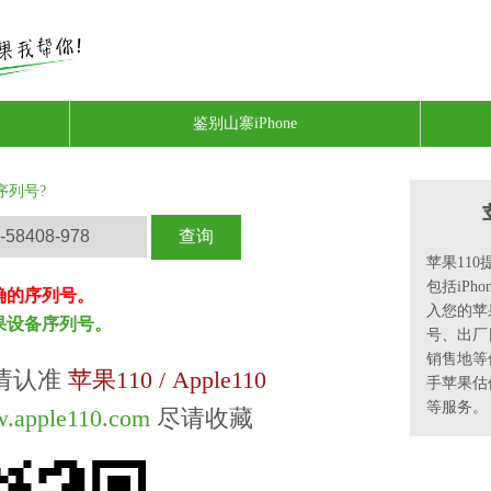
鉴别山寨iPhone
序列号?
苹果11
包括iPho
确的序列号。
入您的苹
果设备序列号。
号、出厂
销售地等
请认准
苹果110 / Apple110
手苹果估
等服务。
w.apple110.com
尽请收藏