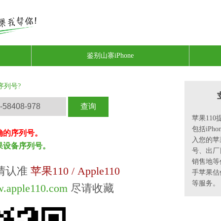
鉴别山寨iPhone
序列号?
苹果11
包括iPho
确的序列号。
入您的苹
果设备序列号。
号、出厂
销售地等
请认准
苹果110 / Apple110
手苹果估
等服务。
w.apple110.com
尽请收藏