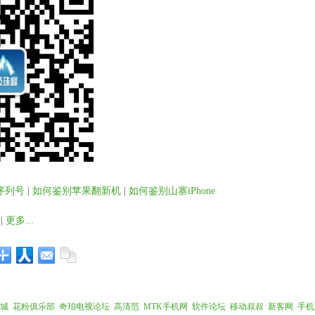
序列号
|
如何鉴别苹果翻新机
|
如何鉴别山寨iPhone
|
更多...
城
花粉俱乐部
奇珀电视论坛
高清范
MTK手机网
软件论坛
移动叔叔
新客网
手机